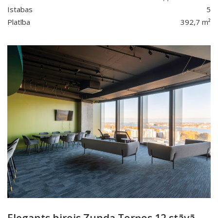
Istabas
5
Platība
392,7 m²
Elegants birojs Zunda Torņos 12.stāvā