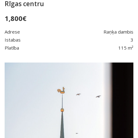
Rīgas centru
1,800
€
Adrese
Raņķa dambis
Istabas
3
Platība
115 m²