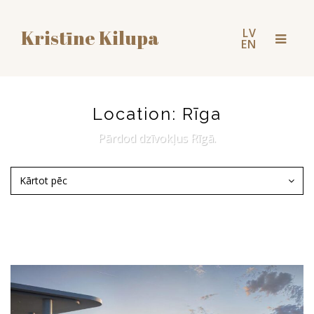
LV
Kristīne Kilupa
Toggl
EN
naviga
Location:
Rīga
Pārdod dzīvokļus Rīgā.
Kārtot pēc