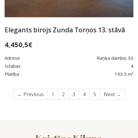
Elegants birojs Zunda Torņos 13. stāvā
4,450,5
€
Adrese
Raņķa dambis 30
Istabas
4
Platība
193.5 m²
← Previous
1
2
3
4
5
Next →