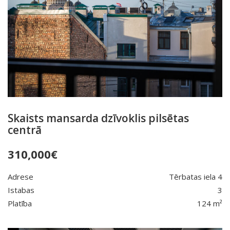
Skaists mansarda dzīvoklis pilsētas
centrā
310,000
€
Adrese
Tērbatas iela 4
Istabas
3
Platība
124 m²