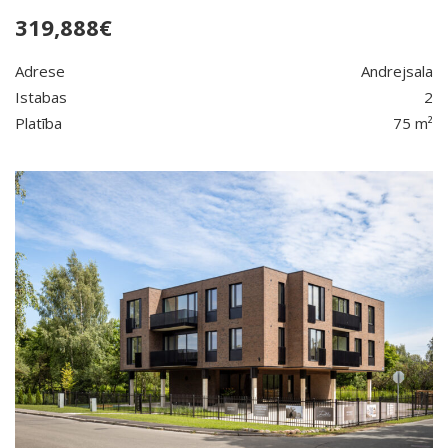
319,888
€
Adrese
Andrejsala
Istabas
2
Platība
75 m²