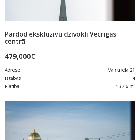
Pārdod ekskluzīvu dzīvokli Vecrīgas
centrā
479,000
€
Adrese
Vaļņu iela 21
Istabas
4
Platība
132,6 m²