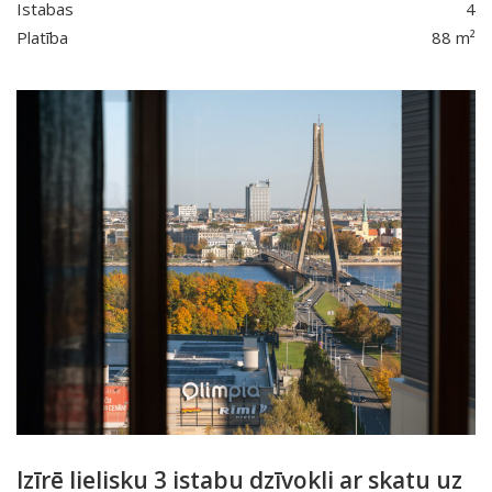
Istabas
4
Platība
88 m²
Izīrē lielisku 3 istabu dzīvokli ar skatu uz