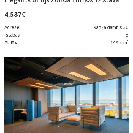
4,587
€
Adrese
Raņķa dambis 30
Istabas
5
Platība
199.4 m²