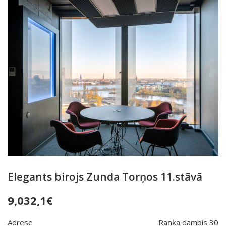
Elegants birojs Zunda Torņos 11.stāvā
9,032,1
€
Adrese
Raņķa dambis 30