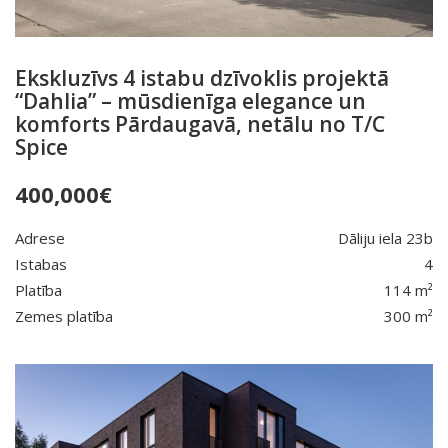
Ekskluzīvs 4 istabu dzīvoklis projektā
“Dahlia” – mūsdienīga elegance un
komforts Pārdaugavā, netālu no T/C
Spice
400,000
€
Adrese
Dāliju iela 23b
Istabas
4
Platība
114 m²
Zemes platība
300 m²