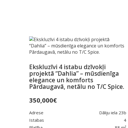
Ekskluzīvi 4 istabu dzīvokļi
projektā “Dahlia” – mūsdienīga
elegance un komforts
Pārdaugavā, netālu no T/C Spice.
350,000
€
Adrese
Dāliju iela 23b
Istabas
4
Platība
88 m²