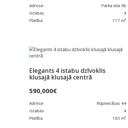
Adrese
Parka iela 9b
Istabas
4
Platība
117 m²
Elegants 4 istabu dzīvoklis
klusajā klusajā centrā
590,000
€
Adrese
Rūpniecības 44
Istabas
4
Platība
165 m²