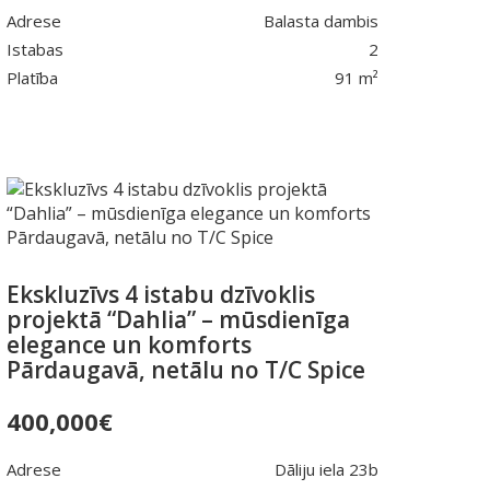
Adrese
Balasta dambis
Istabas
2
Platība
91 m²
Ekskluzīvs 4 istabu dzīvoklis
projektā “Dahlia” – mūsdienīga
elegance un komforts
Pārdaugavā, netālu no T/C Spice
400,000
€
Adrese
Dāliju iela 23b