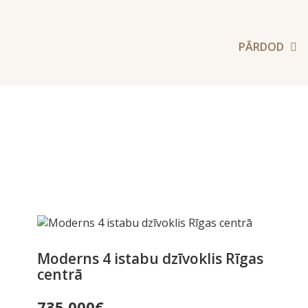
PĀRDOD
Moderns 4 istabu dzīvoklis Rīgas
centrā
735,000
€