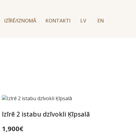
IZĪRĒ/IZNOMĀ
KONTAKTI
LV
EN
Izīrē 2 istabu dzīvokli Ķīpsalā
1,900
€