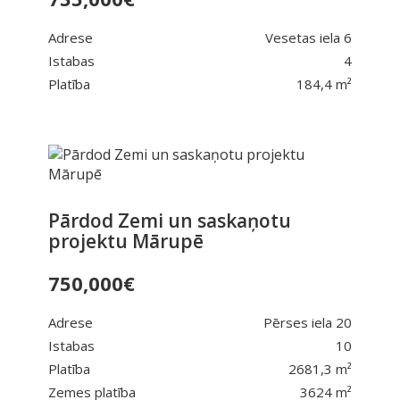
Adrese
Vesetas iela 6
Istabas
4
Platība
184,4 m²
Pārdod Zemi un saskaņotu
projektu Mārupē
750,000
€
Adrese
Pērses iela 20
Istabas
10
Platība
2681,3 m²
Zemes platība
3624 m²