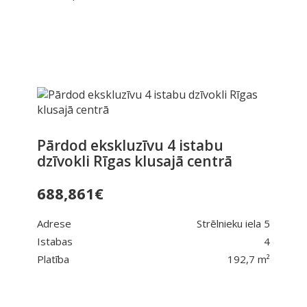
Pārdod ekskluzīvu 4 istabu
dzīvokli Rīgas klusajā centrā
688,861
€
Adrese
Strēlnieku iela 5
Istabas
4
Platība
192,7 m²