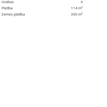
Istabas
4
Platība
114 m²
Zemes platība
300 m²