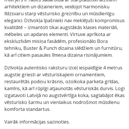
arhitektiem un dizaineriem, veidojot harmonisku
līdzsvaru starp vēsturisko greznību un mūsdienīgu
eleganci. Dzīvokļa īpašnieki nav meklējuši kompromisus
kvalitātē – izmantoti tikai augstākās klases materiāli,
mēbeles un apdares elementi. Virtuve aprīkota ar
ekskluzīvām misiņa fasādēm, profesionālo Bora
tehniku, Buster & Punch dizaina slēdžiem un furnitūru,
kā arī citiem pasaules līmeņa dizaina risinājumiem.
Dzīvokļa autentisko raksturu izceļ iespaidīgie 4 metrus
augstie griesti ar vēsturiskajiem ornamentiem,
restaurētās podiņu krāsnis, ozolkoka parketa grīdas,
kamīns, kā arī rūpīgi atjaunotās vēsturiskās durvis. Logi
izgatavoti Latvijā no augstvērtīga koka, saglabājot ēkas
vēsturisko šarmu un vienlaikus nodrošinot mūsdienu
komforta standartus.
Vairāk informācijas sazinoties.