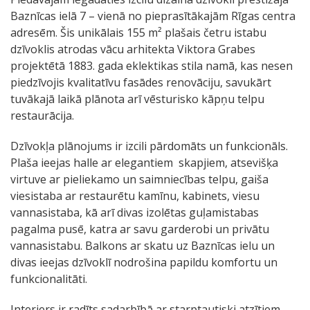
Baznīcas ielā 7 – vienā no pieprasītākajām Rīgas centra
adresēm. Šis unikālais 155 m² plašais četru istabu
dzīvoklis atrodas vācu arhitekta Viktora Grabes
projektētā 1883. gada eklektikas stila namā, kas nesen
piedzīvojis kvalitatīvu fasādes renovāciju, savukārt
tuvākajā laikā plānota arī vēsturisko kāpņu telpu
restaurācija.
Dzīvokļa plānojums ir izcili pārdomāts un funkcionāls.
Plaša ieejas halle ar elegantiem skapjiem, atsevišķa
virtuve ar pieliekamo un saimniecības telpu, gaiša
viesistaba ar restaurētu kamīnu, kabinets, viesu
vannasistaba, kā arī divas izolētas guļamistabas
pagalma pusē, katra ar savu garderobi un privātu
vannasistabu. Balkons ar skatu uz Baznīcas ielu un
divas ieejas dzīvoklī nodrošina papildu komfortu un
funkcionalitāti.
Interjers ir radīts sadarbībā ar starptautiski atzītiem