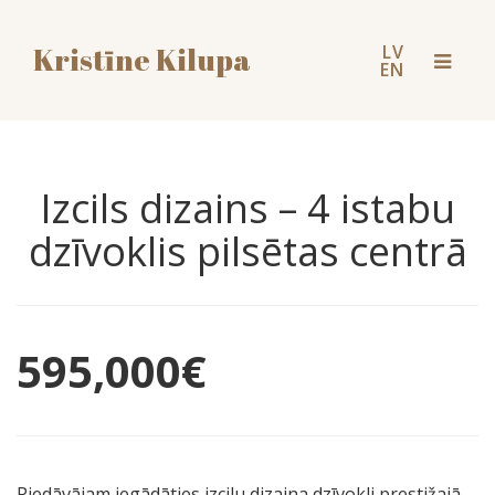
LV
Kristīne Kilupa
Toggl
EN
naviga
Izcils dizains – 4 istabu
dzīvoklis pilsētas centrā
595,000
€
Piedāvājam iegādāties izcilu dizaina dzīvokli prestižajā