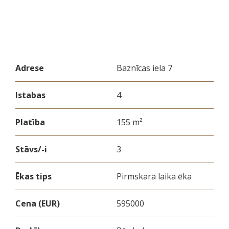
Adrese
Baznīcas iela 7
Istabas
4
Platība
155 m²
Stāvs/-i
3
Ēkas tips
Pirmskara laika ēka
Cena (EUR)
595000