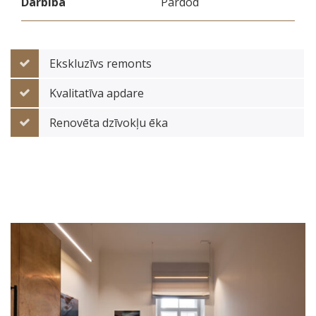
Darbība
Pārdod
Ekskluzīvs remonts
Kvalitatīva apdare
Renovēta dzīvokļu ēka