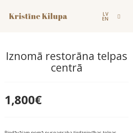
LV
Kristīne Kilupa
Toggl
EN
naviga
Iznomā restorāna telpas
centrā
1,800
€
Piedāvājam nomā puspagraba tirdzniecības telpas