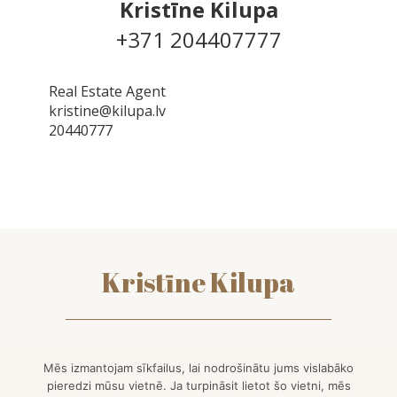
Kristīne Kilupa
+371 204407777
Real Estate Agent
kristine@kilupa.lv
20440777
Kristīne Kilupa
kontakti
Mēs izmantojam sīkfailus, lai nodrošinātu jums vislabāko
facebook
pieredzi mūsu vietnē. Ja turpināsit lietot šo vietni, mēs