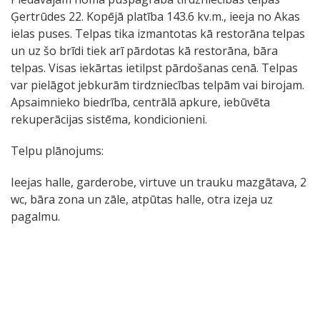
Ģertrūdes 22. Kopējā platība 143.6 kv.m., ieeja no Akas
ielas puses. Telpas tika izmantotas kā restorāna telpas
un uz šo brīdi tiek arī pārdotas kā restorāna, bāra
telpas. Visas iekārtas ietilpst pārdošanas cenā. Telpas
var pielāgot jebkurām tirdzniecības telpām vai birojam.
Apsaimnieko biedrība, centrālā apkure, iebūvēta
rekuperācijas sistēma, kondicionieni.
Telpu plānojums:
Ieejas halle, garderobe, virtuve un trauku mazgātava, 2
wc, bāra zona un zāle, atpūtas halle, otra izeja uz
pagalmu.