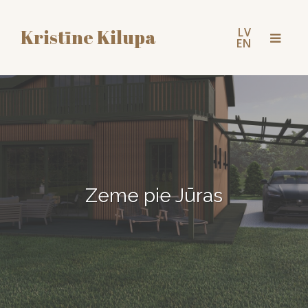
LV
Kristīne Kilupa
Toggl
EN
naviga
Zeme pie Jūras