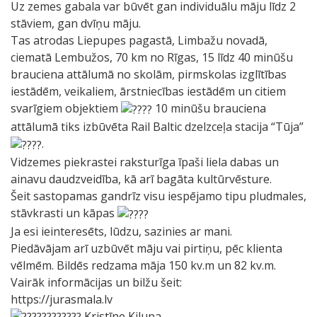
Uz zemes gabala var būvēt gan individuālu māju līdz 2
stāviem, gan dvīņu māju.
Tas atrodas Liepupes pagastā, Limbažu novadā,
ciematā Lembužos, 70 km no Rīgas, 15 līdz 40 minūšu
brauciena attālumā no skolām, pirmskolas izglītības
iestādēm, veikaliem, ārstniecības iestādēm un citiem
svarīgiem objektiem
10 minūšu brauciena
attālumā tiks izbūvēta Rail Baltic dzelzceļa stacija “Tūja”
.
Vidzemes piekrastei raksturīga īpaši liela dabas un
ainavu daudzveidība, kā arī bagāta kultūrvēsture.
Šeit sastopamas gandrīz visu iespējamo tipu pludmales,
stāvkrasti un kāpas
Ja esi ieinteresēts, lūdzu, sazinies ar mani.
Piedāvājam arī uzbūvēt māju vai pirtiņu, pēc klienta
vēlmēm. Bildēs redzama māja 150 kv.m un 82 kv.m.
Vairāk informācijas un bilžu šeit:
https://jurasmala.lv
Kristīne Kilupa