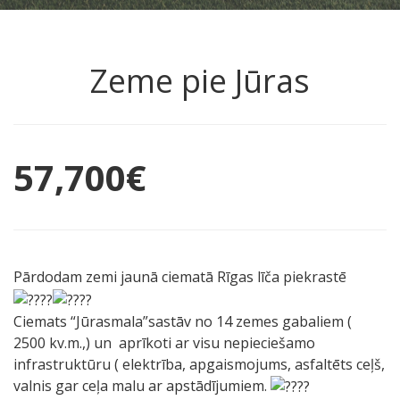
Zeme pie Jūras
57,700
€
Pārdodam zemi jaunā ciematā Rīgas līča piekrastē
Ciemats “Jūrasmala”sastāv no 14 zemes gabaliem (
2500 kv.m.,) un aprīkoti ar visu nepieciešamo
infrastruktūru ( elektrība, apgaismojums, asfaltēts ceļš,
valnis gar ceļa malu ar apstādījumiem.