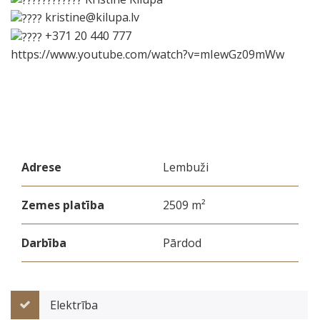
kristine@kilupa.lv
+371 20 440 777
https://www.youtube.com/watch?v=mIewGz09mWw
Adrese
Lembuži
Zemes platība
2509 m²
Darbība
Pārdod
Elektrība