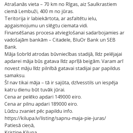
Atrašanās vieta – 70 km no Rīgas, aiz Saulkrastiem
ciemā Lembuži, 400 m no jūras.
Teritorija ir labiekārtota, ar asfaltētu ielu,
apgaismojumu un slēgtu ciemata vidi.
Finansēšanas procesa atvieglošanai sadarbojamies ar
vadošajām bankām – Citadele, BluOr Bank un SEB
Bank.
Māja šobrīd atrodas būvniecības stadijā, līdz pelējajai
apdarei māja būs gatava līdz aprīļā beigām. Varam arī
novest māju līdz pilnībā gatavai stadijai par papildus
samaksu.
Šī nav tikai māja – tā ir sajūta, dzīvesstils un iespēja
katru dienu būt tuvāk jūrai.
Cena ar pelēko apdari 149000 eiro.
Cena ar pilnu apdari 189000 eiro.
Lūdzu zvaniet pēc papildu info.
https://kilupa.lv/listing/sapnu-maja-pie-juras/
Patiesā cieņā,
Kristine Kilupa