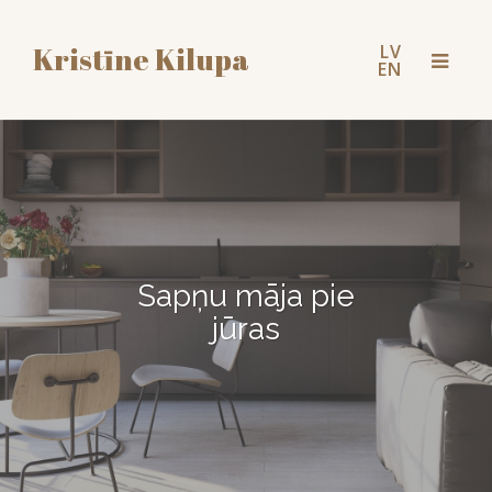
LV
Kristīne Kilupa
Toggl
EN
naviga
Sapņu māja pie
jūras