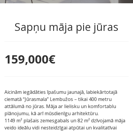
Sapņu māja pie jūras
159,000
€
Aicinām iegādāties īpašumu jaunajā, labiekārtotajā
ciematā “Jūrasmala” Lembužos – tikai 400 metru
attālumā no jūras. Māja ar lielisku un komfortablu
plānojumu, kā arī mūsdienīgu arhitektūru.
1149 m² plašais zemesgabals un 82 m² dzīvojamā māja
veido ideālu vidi nesteidzīgai atpūtai un kvalitatīvai