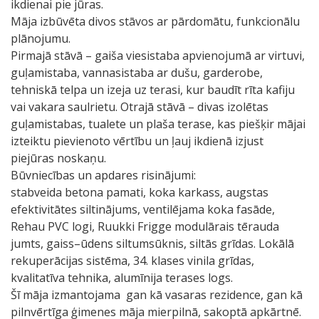
ikdienai pie jūras.
Māja izbūvēta divos stāvos ar pārdomātu, funkcionālu
plānojumu.
Pirmajā stāvā – gaiša viesistaba apvienojumā ar virtuvi,
guļamistaba, vannasistaba ar dušu, garderobe,
tehniskā telpa un izeja uz terasi, kur baudīt rīta kafiju
vai vakara saulrietu. Otrajā stāvā – divas izolētas
guļamistabas, tualete un plaša terase, kas piešķir mājai
izteiktu pievienoto vērtību un ļauj ikdienā izjust
piejūras noskaņu.
Būvniecības un apdares risinājumi:
stabveida betona pamati, koka karkass, augstas
efektivitātes siltinājums, ventilējama koka fasāde,
Rehau PVC logi, Ruukki Frigge modulārais tērauda
jumts, gaiss–ūdens siltumsūknis, siltās grīdas. Lokālā
rekuperācijas sistēma, 34. klases vinila grīdas,
kvalitatīva tehnika, alumīnija terases logs.
Šī māja izmantojama gan kā vasaras rezidence, gan kā
pilnvērtīga ģimenes māja mierpilnā, sakoptā apkārtnē.