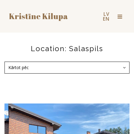
LV
Kristīne Kilupa
Toggl
EN
naviga
Location:
Salaspils
Kārtot pēc