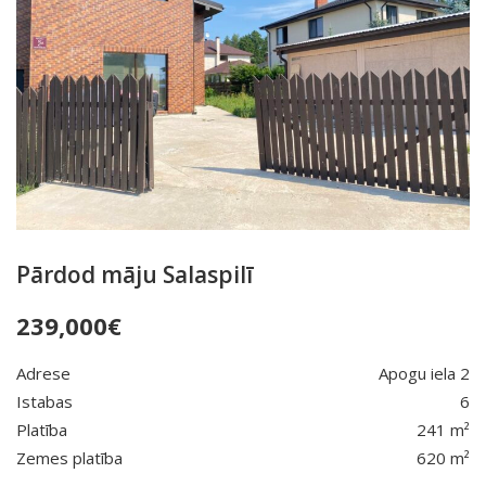
Pārdod māju Salaspilī
239,000
€
Adrese
Apogu iela 2
Istabas
6
Platība
241 m²
Zemes platība
620 m²