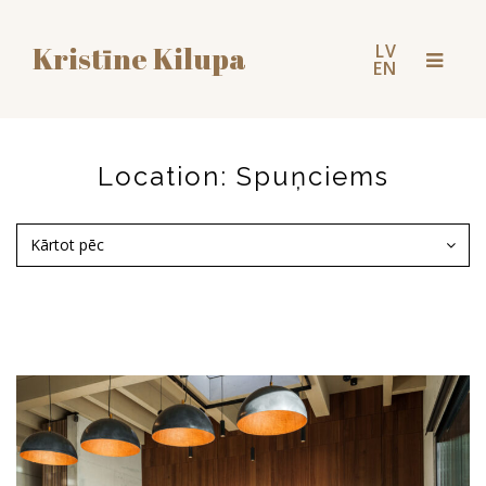
LV
Kristīne Kilupa
Toggl
EN
naviga
Location:
Spuņciems
Kārtot pēc