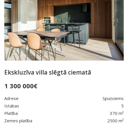
Ekskluzīva villa slēgtā ciematā
1 300 000
€
Adrese
Spuņciems
Istabas
5
Platība
370 m²
Zemes platība
2500 m²