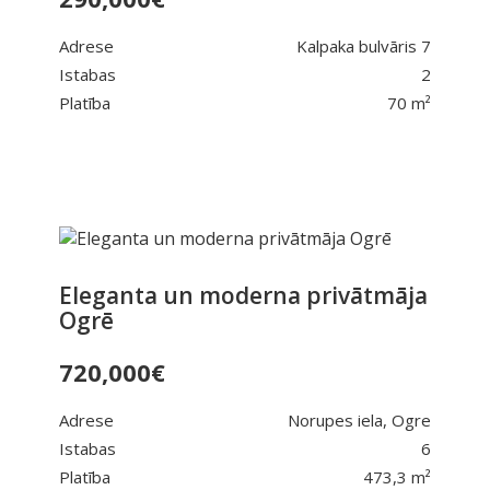
Adrese
Kalpaka bulvāris 7
Istabas
2
Platība
70 m²
Eleganta un moderna privātmāja
Ogrē
720,000
€
Adrese
Norupes iela, Ogre
Istabas
6
Platība
473,3 m²