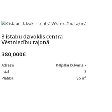
3 istabu dzīvoklis centrā
Vēstniecību rajonā
380,000
€
Adrese
Kalpaka bulvāris 7
Istabas
3
Platība
86 m²