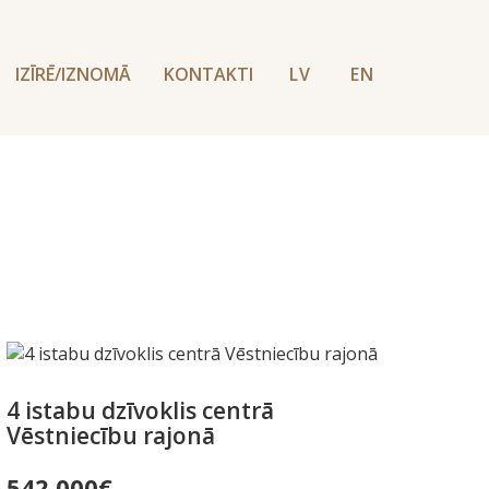
IZĪRĒ/IZNOMĀ
KONTAKTI
LV
EN
4 istabu dzīvoklis centrā
Vēstniecību rajonā
542,000
€