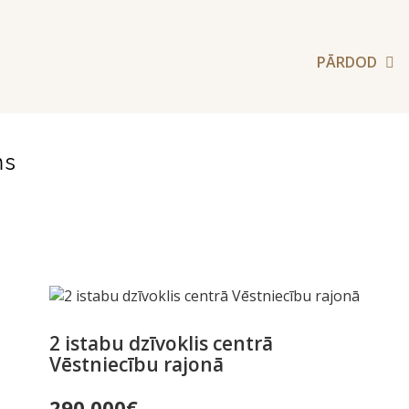
PĀRDOD
ms
2 istabu dzīvoklis centrā
Vēstniecību rajonā
290,000
€