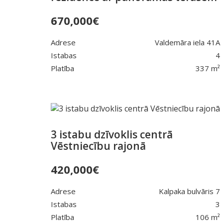
670,000
€
Adrese
Valdemāra iela 41A
Istabas
4
Platība
337 m²
3 istabu dzīvoklis centrā
Vēstniecību rajonā
420,000
€
Adrese
Kalpaka bulvāris 7
Istabas
3
Platība
106 m²