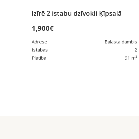
Izīrē 2 istabu dzīvokli Ķīpsalā
1,900
€
Adrese
Balasta dambis
Istabas
2
Platība
91 m²