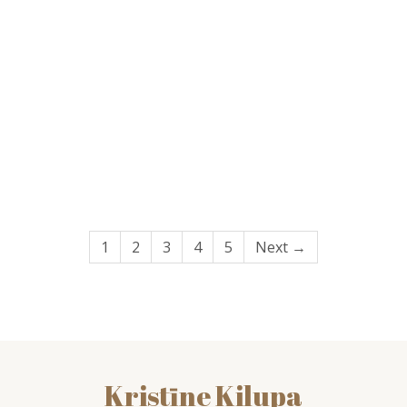
1
2
3
4
5
Next →
Kristīne Kilupa