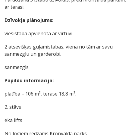
ar terasi.
Dzīvokļa plānojums:
viesistaba apvienota ar virtuvi
2 atsevišķas guļamistabas, viena no tām ar savu
sanmezglu un garderobi.
sanmezgls
Papildu informācija:
platība – 106 m², terase 18,8 m².
2. stāvs
ēkā lifts
No logiem redzams Kronvalda parks.