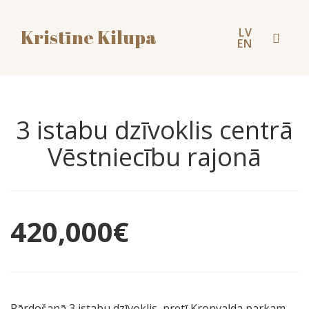
LV
Kristīne Kilupa
Toggl
EN
naviga
3 istabu dzīvoklis centrā
Vēstniecību rajonā
420,000
€
Pārdošanā 3 istabu dzīvoklis, pretī Kronvalda parkam,