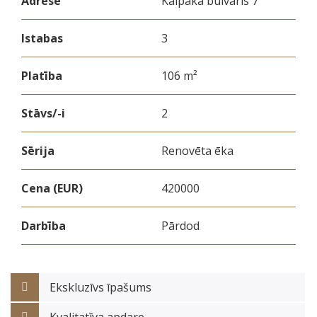
Adrese
Kalpaka bulvāris 7
Istabas
3
Platība
106 m²
Stāvs/-i
2
Sērija
Renovēta ēka
Cena (EUR)
420000
Darbība
Pārdod
Ekskluzīvs īpašums