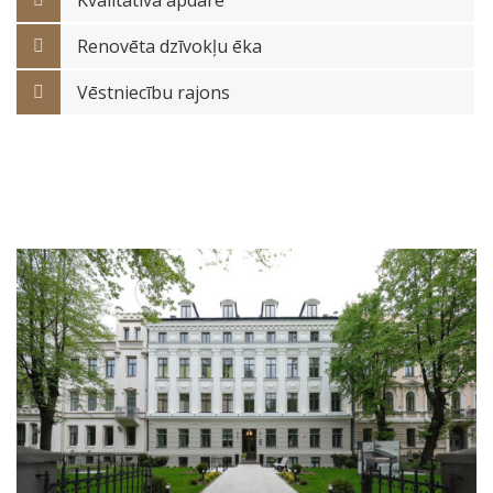
Kvalitatīva apdare
Renovēta dzīvokļu ēka
Vēstniecību rajons